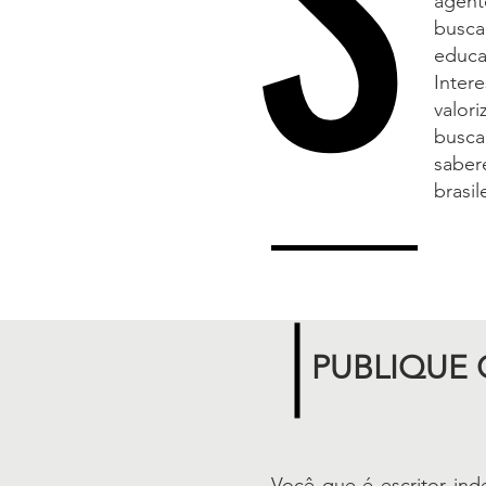
S
agent
busc
educ
Inte
valor
busc
sabe
brasil
PUBLIQUE
Você que é escritor in