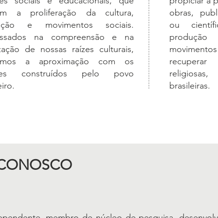
es sociais e educacionais, que
propiciar a 
am a proliferação da cultura,
obras, publi
ação e movimentos sociais.
ou cientí
ressados na compreensão e na
produçã
ização de nossas raízes culturais,
movimento
amos a aproximação com os
recuperar
res construídos pelo povo
religiosas,
eiro.
brasileiras.
 CONOSCO
dependente, membro de núcleo de pesquisa, desenvolv