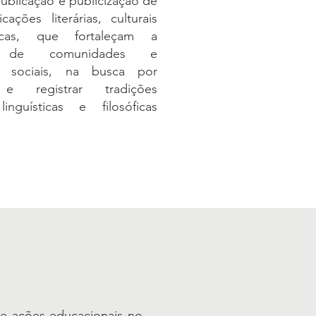
publicação e publicização de
cações literárias, culturais
ficas, que fortaleçam a
o de comunidades e
s sociais, na busca por
 e registrar tradições
 linguísticas e filosóficas
e ações educacionais no