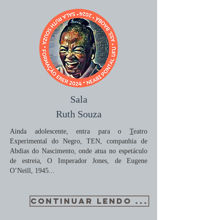
Sala
Ruth Souza
Ainda adolescente, entra para o
T
eatro
Experimental do Negro, TEN, companhia de
Abdias do Nascimento, onde atua no espetáculo
de estreia, O Imperador Jones, de Eugene
O’Neill, 1945...
CONTINUAR LENDO ...