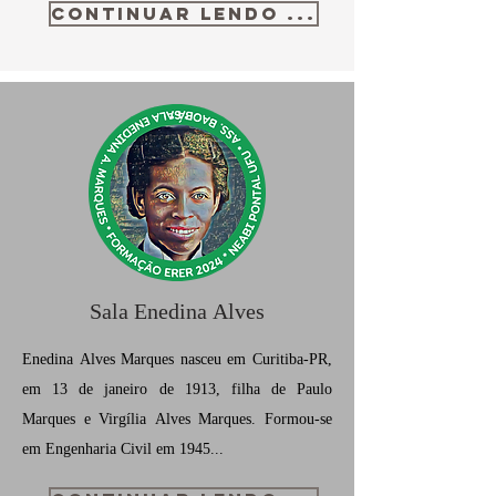
CONTINUAR LENDO ...
Sala Enedina Alves
Enedina Alves Marques nasceu em Curitiba-PR,
em 13 de janeiro de 1913, filha de Paulo
Marques e Virgília Alves Marques. Formou-se
em Engenharia Civil em 1945
...