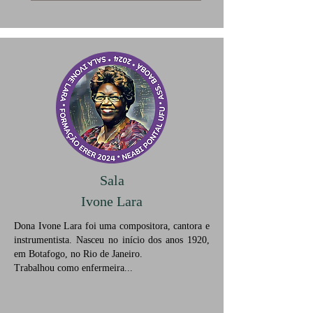
Sala
Ivone Lara
Dona Ivone Lara foi uma compositora, cantora e
instrumentista. Nasceu no início dos anos 1920,
em Botafogo, no Rio de Janeiro.
Trabalhou como enfermeira...