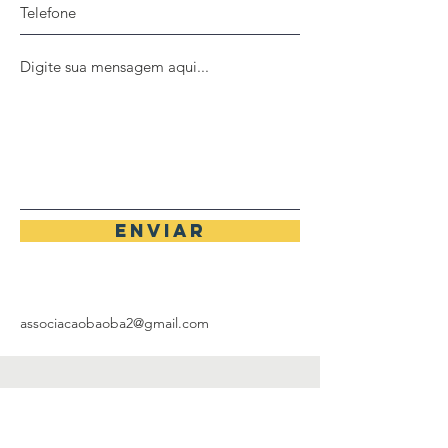
Enviar
associacaobaoba2@gmail.com
Contate-nos
associacaobaoba2@gmail.com