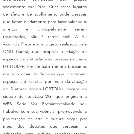
socialmente excluídos. Criar esses lugares
de afeto e de acolhimento onde pessoas
que lutam diariamente para fazer valer seus
direitos e principalmente serem
respeitados, não é tarefa fácil. A VII
Acolhida Preta é um projeto realizado pela
ONG Baobá, que propicia a criação de
espaços de afetividade às pessoas negras e
LGBTQIA+. Em formato remoto buscamos
nos aproximar de debates que promovam
espaços anti-racistas por meio da atuação
de 5 atores sociais LGBTQIA+ negros da
cidade de Ituiutaba-MG, que originam a
WEB Série Voz Pretaintercalando seu
trabalho com sua vivência, promovendo a
proliferação da arte e cultura negra por
meio dos debates que cerceiam a
educação, arte, cultura, relações étnico-