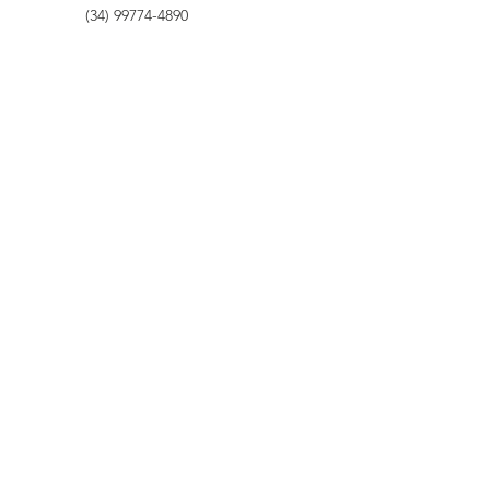
(34) 99774-4890
associacaobaoba2@gmail.com
NOME COMPLETO
EMAIL
QUAL SUA DÚVIDA