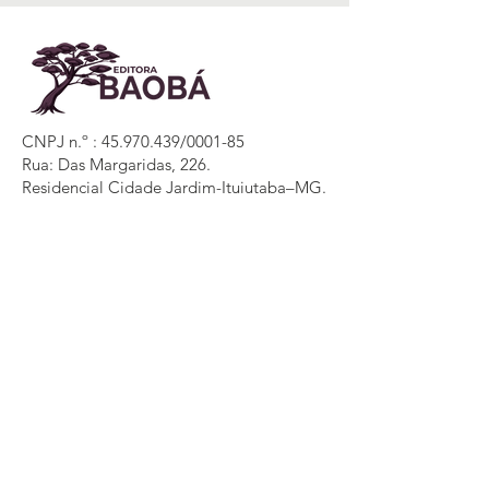
CNPJ n.º :
45.970.439
/0001-85
Rua: Das Margaridas, 226.
Residencial Cidade Jardim-Ituiutaba–MG.
CEP:
38307-843
editorabaobapontal@gmail.com
34 997744890
Contate-nos
associacaobaoba2@gmail.com
03499774-4890
- WHATSAPP