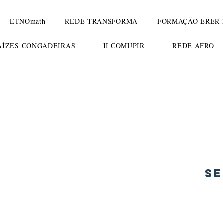
ETNOmath
REDE TRANSFORMA
FORMAÇÃO ERER 
RAÍZES CONGADEIRAS
II COMUPIR
REDE AFRO
ETNOmath fó
Se