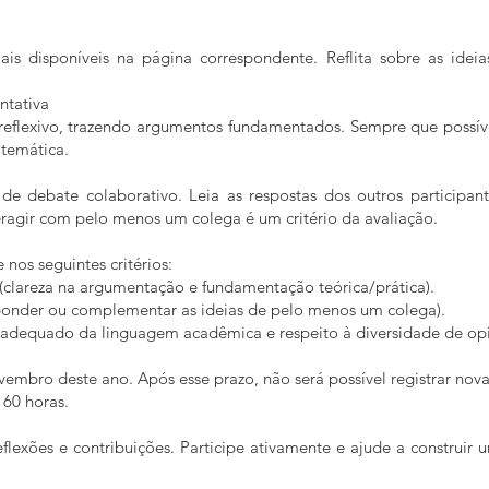
ais disponíveis na página correspondente. Reflita sobre as idei
ntativa
 reflexivo, trazendo argumentos fundamentados. Sempre que possíve
temática.
e debate colaborativo. Leia as respostas dos outros participa
eragir com pelo menos um colega é um critério da avaliação.
nos seguintes critérios:
 (clareza na argumentação e fundamentação teórica/prática).
sponder ou complementar as ideias de pelo menos um colega).
 adequado da linguagem acadêmica e respeito à diversidade de opi
vembro deste ano. Após esse prazo, não será possível registrar nova
e 60 horas.
flexões e contribuições. Participe ativamente e ajude a construir