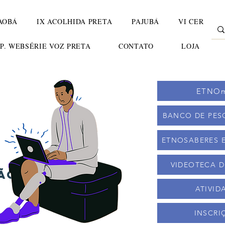
AOBÁ
IX ACOLHIDA PRETA
PAJUBÁ
VI CER
TP. WEBSÉRIE VOZ PRETA
CONTATO
LOJA
ETNOm
BANCO DE PES
ETNOSABERES 
VIDEOTECA D
ção
ATIVID
INSCRI