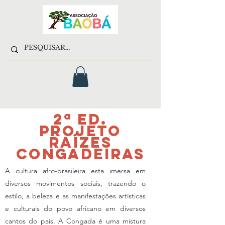
2ª Ed.
PROJETO
RAÍZES
CONGADEIRAS
A cultura afro-brasileira esta imersa em
diversos movimentos sociais, trazendo o
estilo, a beleza e as manifestações artísticas
e culturais do povo africano em diversos
cantos do país. A Congada é uma mistura