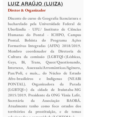
LUIZ ARAÚJO (LUIZA)
Diretor & Organizador
Discente do curso de Geografia licenciatura e
bacharelado pela Universidade Federal de
Uberlândia - UFU/ Instituto de Ciências
Humanas do Pontal - ICHPO, Campus
Pontal. Bolsista do Programa Ações
Formativas Integradas (AFIN) 2018/2019.
Membro coordenador da Diretoria de
Cultura da comissão (LGBTQI+)Lésbicas,
Gays, Bi, Trans, Queer/Questionando,
Intersexo, Assexuais/Arromânticas/Agênero,
Pan/Poli, e mais... do Núcleo de Estudo
Afro-brasileiros e Indígenas (NEABi
PONTAL). Organizadora da Parada
(LGBTQI+) da cidade de Ituiutaba-MG
2015/2019. Presidente da ONG Vânia Lafit.
Secretária da Associação BAOBÁ.
Atualmente tenho como foco estudos dos
territórios da prostituição, e de temas
relacionados a comunidade (LGBTQIA+).