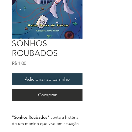
SONHOS
ROUBADOS
Preço
R$ 1,00
Adicionar ao carrinho
Comprar
"Sonhos Roubados"
 conta a história 
de um menino que vive em situação 
de rua e enfrenta a 
Bruxa do Norte
, 